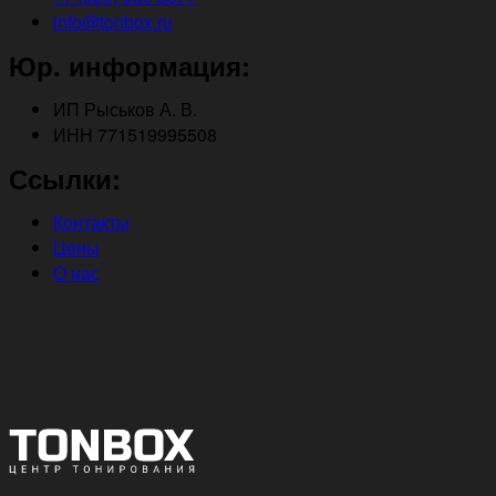
info@tonbox.ru
Юр. информация:
ИП Рыськов А. В.
ИНН 771519995508
Ссылки:
Контакты
Цены
О нас