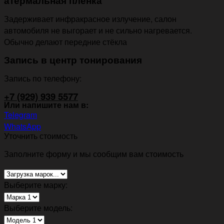
атермальная плёнка
Задерживает инфракрасное излучение, салон
автомобиля не выгорает и не сильно нагревается.
Обычно делают передние стёкла
Запись в центр тонирования
Запись по телефону:
+7 (929) 939 5577
Или напишите нам в:
Telegram
WhatsApp
Уточнить стоимость
Заполните форму и мы сообщим вам стоимость
Выберите марку:
Выберите модель: