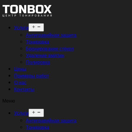
Открыть
Услуги
меню
Антигравийная защита
Тонировка
Бронирование стёкол
Удаление вмятин
Полировка
Цены
Примеры работ
О нас
Контакты
Меню
Открыть
Услуги
меню
Антигравийная защита
Тонировка