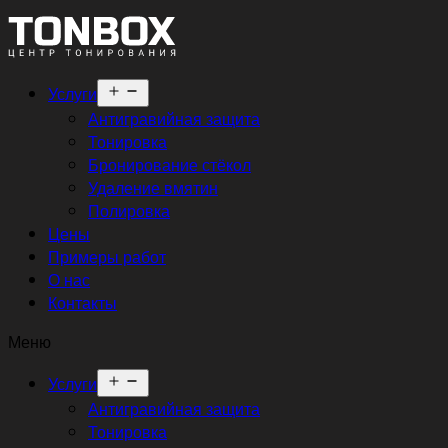
Открыть
Услуги
меню
Антигравийная защита
Тонировка
Бронирование стёкол
Удаление вмятин
Полировка
Цены
Примеры работ
О нас
Контакты
Меню
Открыть
Услуги
меню
Антигравийная защита
Тонировка