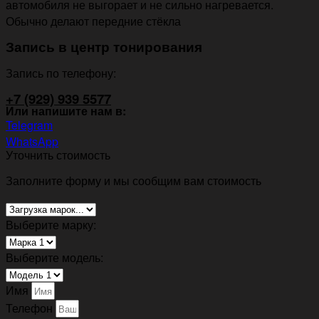
автомобиля не выгорает и не сильно нагревается.
Обычно делают передние стёкла
Запись в центр тонирования
Запись по телефону:
+7 (929) 939 5577
Или напишите нам в:
Telegram
WhatsApp
Уточнить стоимость
Заполните форму и мы сообщим вам стоимость
Выберите марку:
Выберите модель:
Имя
Телефон