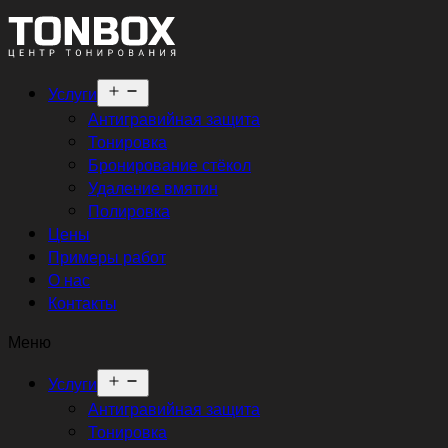
Открыть
Услуги
меню
Антигравийная защита
Тонировка
Бронирование стёкол
Удаление вмятин
Полировка
Цены
Примеры работ
О нас
Контакты
Меню
Открыть
Услуги
меню
Антигравийная защита
Тонировка