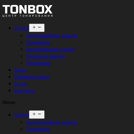
Открыть
Услуги
меню
Антигравийная защита
Тонировка
Бронирование стёкол
Удаление вмятин
Полировка
Цены
Примеры работ
О нас
Контакты
Меню
Открыть
Услуги
меню
Антигравийная защита
Тонировка