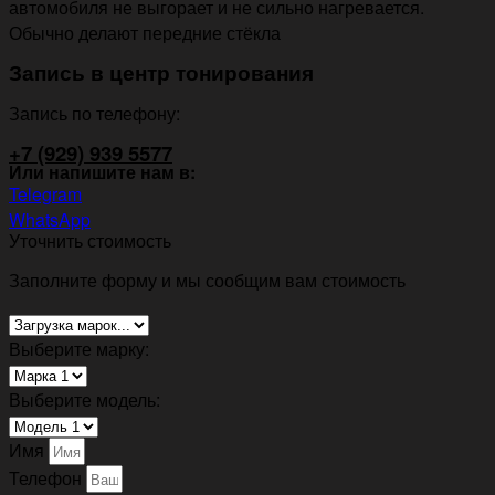
автомобиля не выгорает и не сильно нагревается.
Обычно делают передние стёкла
Запись в центр тонирования
Запись по телефону:
+7 (929) 939 5577
Или напишите нам в:
Telegram
WhatsApp
Уточнить стоимость
Заполните форму и мы сообщим вам стоимость
Выберите марку:
Выберите модель:
Имя
Телефон