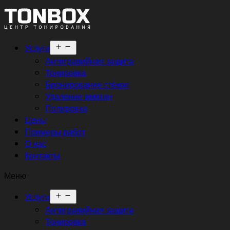
Открыть
Услуги
меню
Антигравийная защита
Тонировка
Бронирование стёкол
Удаление вмятин
Полировка
Цены
Примеры работ
О нас
Контакты
Меню
Открыть
Услуги
меню
Антигравийная защита
Тонировка