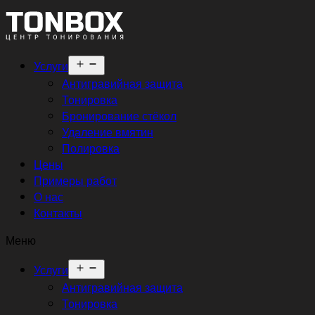
Открыть
Услуги
меню
Антигравийная защита
Тонировка
Бронирование стёкол
Удаление вмятин
Полировка
Цены
Примеры работ
О нас
Контакты
Меню
Открыть
Услуги
меню
Антигравийная защита
Тонировка