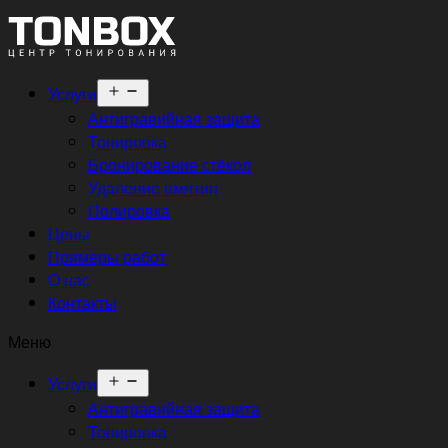
Открыть
Услуги
меню
Антигравийная защита
Тонировка
Бронирование стёкол
Удаление вмятин
Полировка
Цены
Примеры работ
О нас
Контакты
Меню
Открыть
Услуги
меню
Антигравийная защита
Тонировка