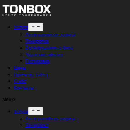
Открыть
Услуги
меню
Антигравийная защита
Тонировка
Бронирование стёкол
Удаление вмятин
Полировка
Цены
Примеры работ
О нас
Контакты
Меню
Открыть
Услуги
меню
Антигравийная защита
Тонировка