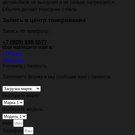
автомобиля не выгорает и не сильно нагревается.
Обычно делают передние стёкла
Запись в центр тонирования
Запись по телефону:
+7 (929) 939 5577
Или напишите нам в:
Telegram
WhatsApp
Уточнить стоимость
Заполните форму и мы сообщим вам стоимость
Выберите марку:
Выберите модель:
Имя
Телефон