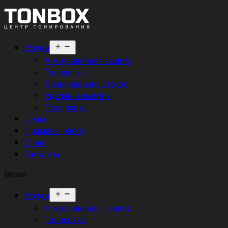
Открыть
Услуги
меню
Антигравийная защита
Тонировка
Бронирование стёкол
Удаление вмятин
Полировка
Цены
Примеры работ
О нас
Контакты
Меню
Открыть
Услуги
меню
Антигравийная защита
Тонировка