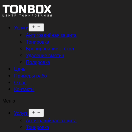
Открыть
Услуги
меню
Антигравийная защита
Тонировка
Бронирование стёкол
Удаление вмятин
Полировка
Цены
Примеры работ
О нас
Контакты
Меню
Открыть
Услуги
меню
Антигравийная защита
Тонировка