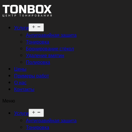
Открыть
Услуги
меню
Антигравийная защита
Тонировка
Бронирование стёкол
Удаление вмятин
Полировка
Цены
Примеры работ
О нас
Контакты
Меню
Открыть
Услуги
меню
Антигравийная защита
Тонировка