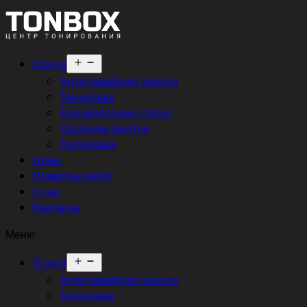
Открыть
Услуги
меню
Антигравийная защита
Тонировка
Бронирование стёкол
Удаление вмятин
Полировка
Цены
Примеры работ
О нас
Контакты
Меню
Открыть
Услуги
меню
Антигравийная защита
Тонировка