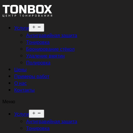
Открыть
Услуги
меню
Антигравийная защита
Тонировка
Бронирование стёкол
Удаление вмятин
Полировка
Цены
Примеры работ
О нас
Контакты
Меню
Открыть
Услуги
меню
Антигравийная защита
Тонировка