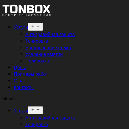
Открыть
Услуги
меню
Антигравийная защита
Тонировка
Бронирование стёкол
Удаление вмятин
Полировка
Цены
Примеры работ
О нас
Контакты
Меню
Открыть
Услуги
меню
Антигравийная защита
Тонировка