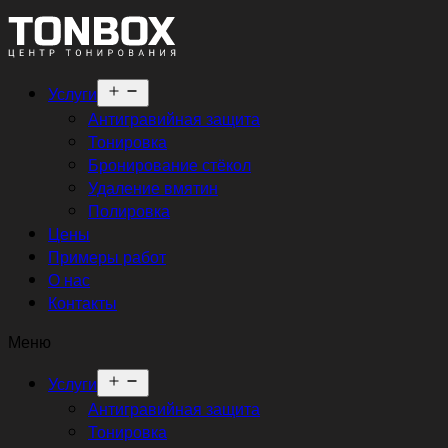
Открыть
Услуги
меню
Антигравийная защита
Тонировка
Бронирование стёкол
Удаление вмятин
Полировка
Цены
Примеры работ
О нас
Контакты
Меню
Открыть
Услуги
меню
Антигравийная защита
Тонировка