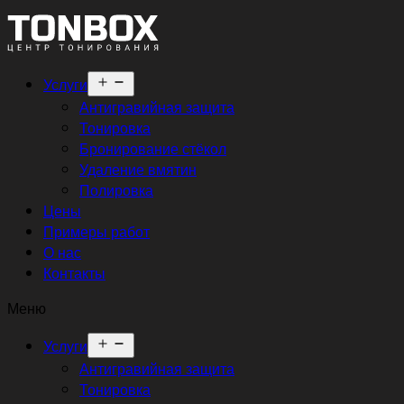
Открыть
Услуги
меню
Антигравийная защита
Тонировка
Бронирование стёкол
Удаление вмятин
Полировка
Цены
Примеры работ
О нас
Контакты
Меню
Открыть
Услуги
меню
Антигравийная защита
Тонировка