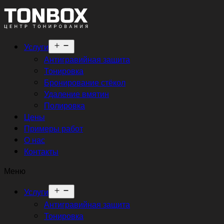
Открыть
Услуги
меню
Антигравийная защита
Тонировка
Бронирование стёкол
Удаление вмятин
Полировка
Цены
Примеры работ
О нас
Контакты
Меню
Открыть
Услуги
меню
Антигравийная защита
Тонировка