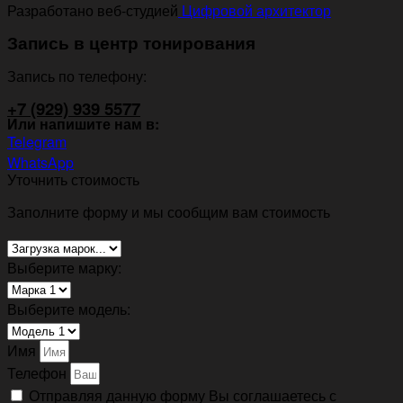
Разработано веб-студией
Цифровой архитектор
Запись в центр тонирования
Запись по телефону:
+7 (929) 939 5577
Или напишите нам в:
Telegram
WhatsApp
Уточнить стоимость
Заполните форму и мы сообщим вам стоимость
Выберите марку:
Выберите модель:
Имя
Телефон
Отправляя данную форму Вы соглашаетесь с