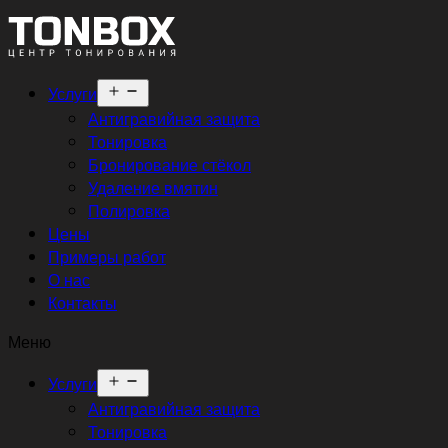
Открыть
Услуги
меню
Антигравийная защита
Тонировка
Бронирование стёкол
Удаление вмятин
Полировка
Цены
Примеры работ
О нас
Контакты
Меню
Открыть
Услуги
меню
Антигравийная защита
Тонировка