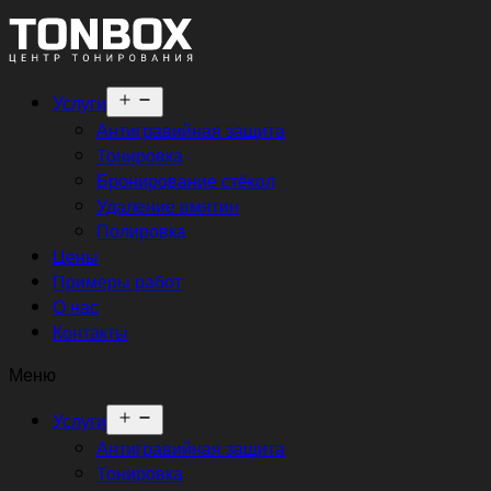
Открыть
Услуги
меню
Антигравийная защита
Тонировка
Бронирование стёкол
Удаление вмятин
Полировка
Цены
Примеры работ
О нас
Контакты
Меню
Открыть
Услуги
меню
Антигравийная защита
Тонировка