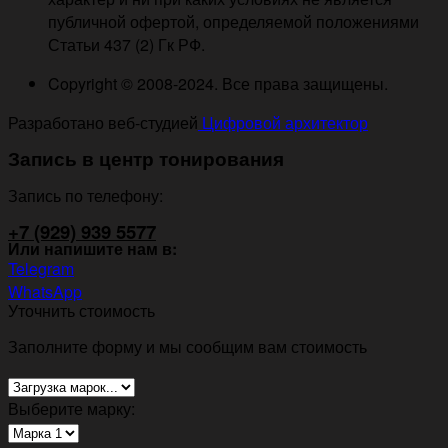
публичной офертой, определяемой положениями
Статьи 437 (2) Гк РФ.
Copyright © 2008-2024. Все права защищены.
Разработано веб-студией
Цифровой архитектор
Запись в центр тонирования
Запись по телефону:
+7 (929) 939 5577
Или напишите нам в:
Telegram
WhatsApp
Уточнить стоимость
Заполните форму и мы сообщим вам стоимость
Выберите марку: