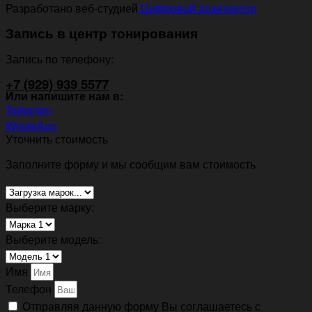
Разработано веб-студией
Цифровой архитектор
Запись в центр тонирования
Запись по телефону:
+7 (929) 939 5577
Или напишите нам в:
Telegram
WhatsApp
Уточнить стоимость
Заполните форму и мы сообщим вам стоимость
Выберите марку:
Выберите модель:
Имя
Телефон
Отправляя данную форму Вы соглашаетесь с