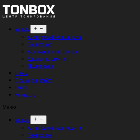
Открыть
Услуги
меню
Антигравийная защита
Тонировка
Бронирование стёкол
Удаление вмятин
Полировка
Цены
Примеры работ
О нас
Контакты
Меню
Открыть
Услуги
меню
Антигравийная защита
Тонировка