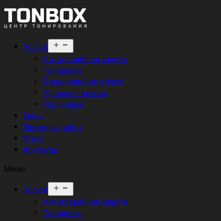
Открыть
Услуги
меню
Антигравийная защита
Тонировка
Бронирование стёкол
Удаление вмятин
Полировка
Цены
Примеры работ
О нас
Контакты
Меню
Открыть
Услуги
меню
Антигравийная защита
Тонировка