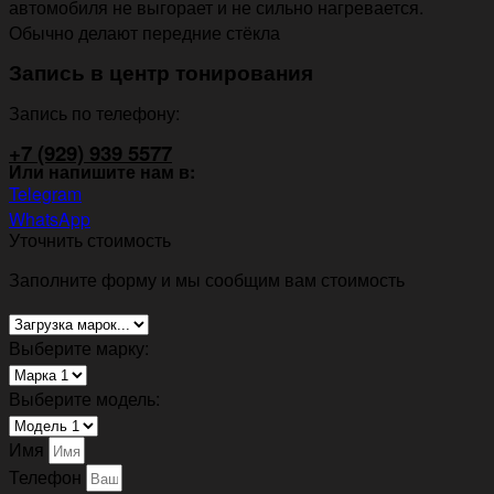
автомобиля не выгорает и не сильно нагревается.
Обычно делают передние стёкла
Запись в центр тонирования
Запись по телефону:
+7 (929) 939 5577
Или напишите нам в:
Telegram
WhatsApp
Уточнить стоимость
Заполните форму и мы сообщим вам стоимость
Выберите марку:
Выберите модель:
Имя
Телефон