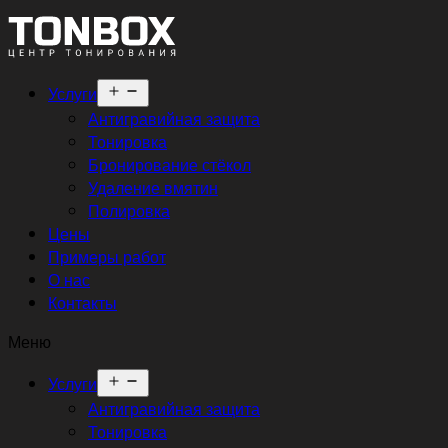
Открыть
Услуги
меню
Антигравийная защита
Тонировка
Бронирование стёкол
Удаление вмятин
Полировка
Цены
Примеры работ
О нас
Контакты
Меню
Открыть
Услуги
меню
Антигравийная защита
Тонировка