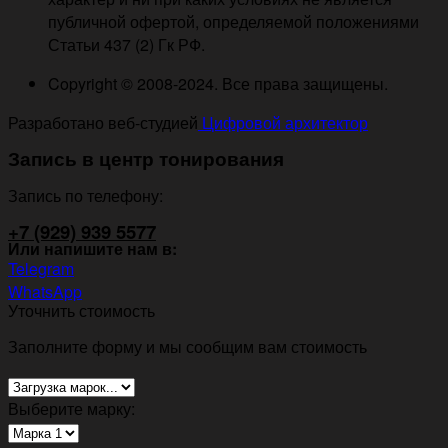
публичной офертой, определяемой положениями
Статьи 437 (2) Гк РФ.
Copyright © 2008-2024. Все права защищены.
Разработано веб-студией
Цифровой архитектор
Запись в центр тонирования
Запись по телефону:
+7 (929) 939 5577
Или напишите нам в:
Telegram
WhatsApp
Уточнить стоимость
Заполните форму и мы сообщим вам стоимость
Выберите марку: