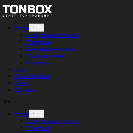
Открыть
Услуги
меню
Антигравийная защита
Тонировка
Бронирование стёкол
Удаление вмятин
Полировка
Цены
Примеры работ
О нас
Контакты
Меню
Открыть
Услуги
меню
Антигравийная защита
Тонировка