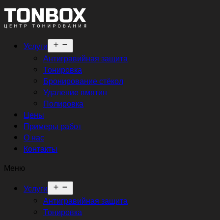
Открыть
Услуги
меню
Антигравийная защита
Тонировка
Бронирование стёкол
Удаление вмятин
Полировка
Цены
Примеры работ
О нас
Контакты
Меню
Открыть
Услуги
меню
Антигравийная защита
Тонировка