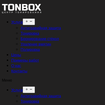
Открыть
Услуги
меню
Антигравийная защита
Тонировка
Бронирование стёкол
Удаление вмятин
Полировка
Цены
Примеры работ
О нас
Контакты
Меню
Открыть
Услуги
меню
Антигравийная защита
Тонировка