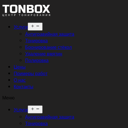
Открыть
Услуги
меню
Антигравийная защита
Тонировка
Бронирование стёкол
Удаление вмятин
Полировка
Цены
Примеры работ
О нас
Контакты
Меню
Открыть
Услуги
меню
Антигравийная защита
Тонировка