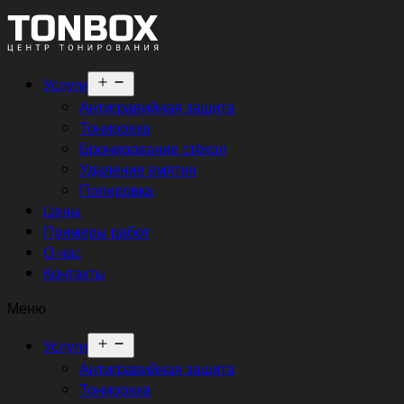
Открыть
Услуги
меню
Антигравийная защита
Тонировка
Бронирование стёкол
Удаление вмятин
Полировка
Цены
Примеры работ
О нас
Контакты
Меню
Открыть
Услуги
меню
Антигравийная защита
Тонировка