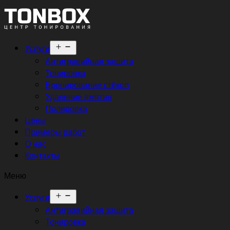
Открыть
Услуги
меню
Антигравийная защита
Тонировка
Бронирование стёкол
Удаление вмятин
Полировка
Цены
Примеры работ
О нас
Контакты
Меню
Открыть
Услуги
меню
Антигравийная защита
Тонировка