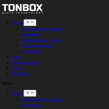
Открыть
Услуги
меню
Антигравийная защита
Тонировка
Бронирование стёкол
Удаление вмятин
Полировка
Цены
Примеры работ
О нас
Контакты
Меню
Открыть
Услуги
меню
Антигравийная защита
Тонировка