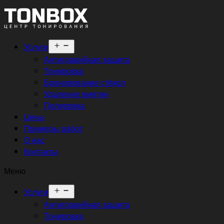
Открыть
Услуги
меню
Антигравийная защита
Тонировка
Бронирование стёкол
Удаление вмятин
Полировка
Цены
Примеры работ
О нас
Контакты
Меню
Открыть
Услуги
меню
Антигравийная защита
Тонировка