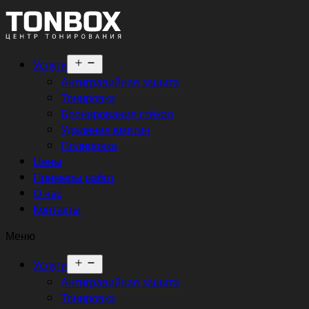
Открыть
Услуги
меню
Антигравийная защита
Тонировка
Бронирование стёкол
Удаление вмятин
Полировка
Цены
Примеры работ
О нас
Контакты
Меню
Открыть
Услуги
меню
Антигравийная защита
Тонировка