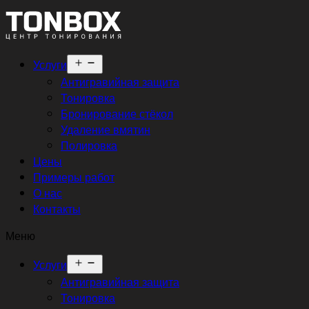
Открыть
Услуги
меню
Антигравийная защита
Тонировка
Бронирование стёкол
Удаление вмятин
Полировка
Цены
Примеры работ
О нас
Контакты
Меню
Открыть
Услуги
меню
Антигравийная защита
Тонировка