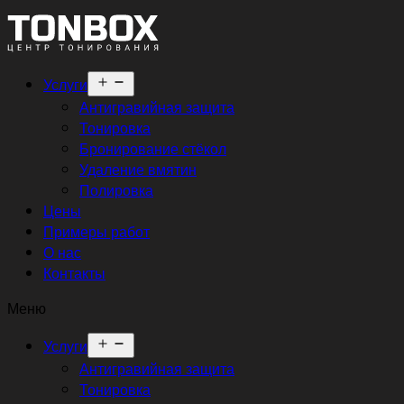
Открыть
Услуги
меню
Антигравийная защита
Тонировка
Бронирование стёкол
Удаление вмятин
Полировка
Цены
Примеры работ
О нас
Контакты
Меню
Открыть
Услуги
меню
Антигравийная защита
Тонировка