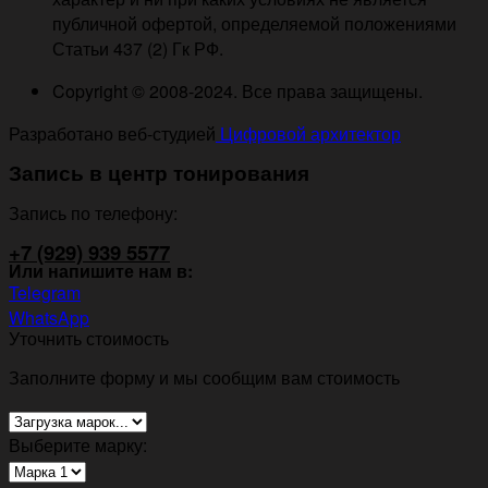
публичной офертой, определяемой положениями
Статьи 437 (2) Гк РФ.
Copyright © 2008-2024. Все права защищены.
Разработано веб-студией
Цифровой архитектор
Запись в центр тонирования
Запись по телефону:
+7 (929) 939 5577
Или напишите нам в:
Telegram
WhatsApp
Уточнить стоимость
Заполните форму и мы сообщим вам стоимость
Выберите марку: