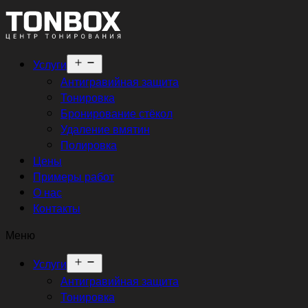
Открыть
Услуги
меню
Антигравийная защита
Тонировка
Бронирование стёкол
Удаление вмятин
Полировка
Цены
Примеры работ
О нас
Контакты
Меню
Открыть
Услуги
меню
Антигравийная защита
Тонировка