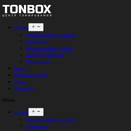
Открыть
Услуги
меню
Антигравийная защита
Тонировка
Бронирование стёкол
Удаление вмятин
Полировка
Цены
Примеры работ
О нас
Контакты
Меню
Открыть
Услуги
меню
Антигравийная защита
Тонировка