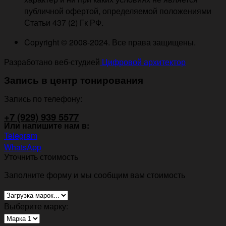
публичной офертой, определяемой положениями
Статьи 437 (2) Гк РФ.
Copyright © 2008-2024. Все права защищены.
Разработано веб-студией
Цифровой архитектор
Запись в центр тонирования
Запись по телефону:
+7 (929) 939 5577
Или напишите нам в:
Telegram
WhatsApp
Уточнить стоимость
Заполните форму и мы сообщим вам стоимость
Выберите марку: