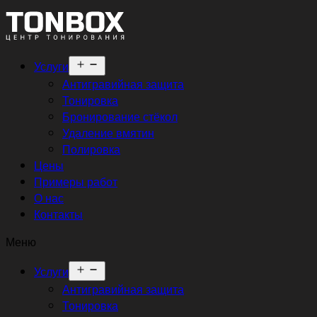
Открыть
Услуги
меню
Антигравийная защита
Тонировка
Бронирование стёкол
Удаление вмятин
Полировка
Цены
Примеры работ
О нас
Контакты
Меню
Открыть
Услуги
меню
Антигравийная защита
Тонировка