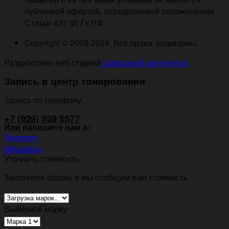
публичной офертой, определяемой положениями
Статьи 437 (2) Гк РФ.
Copyright © 2008-2024. Все права защищены.
Разработано веб-студией
Цифровой архитектор
Запись в центр тонирования
Запись по телефону:
+7 (929) 939 5577
Или напишите нам в:
Telegram
WhatsApp
Уточнить стоимость
Заполните форму и мы сообщим вам стоимость
Выберите марку: