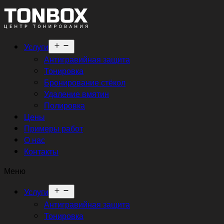
Открыть
Услуги
меню
Антигравийная защита
Тонировка
Бронирование стёкол
Удаление вмятин
Полировка
Цены
Примеры работ
О нас
Контакты
Меню
Открыть
Услуги
меню
Антигравийная защита
Тонировка