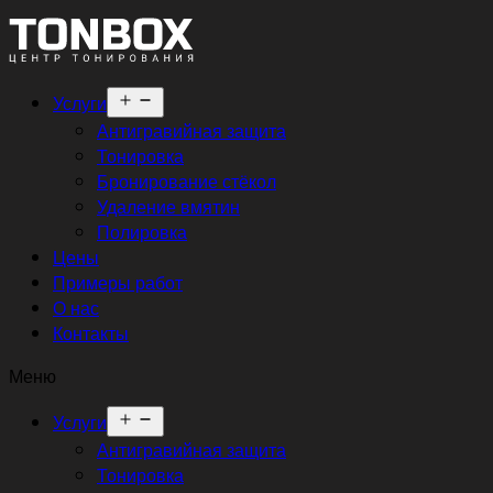
Открыть
Услуги
меню
Антигравийная защита
Тонировка
Бронирование стёкол
Удаление вмятин
Полировка
Цены
Примеры работ
О нас
Контакты
Меню
Открыть
Услуги
меню
Антигравийная защита
Тонировка