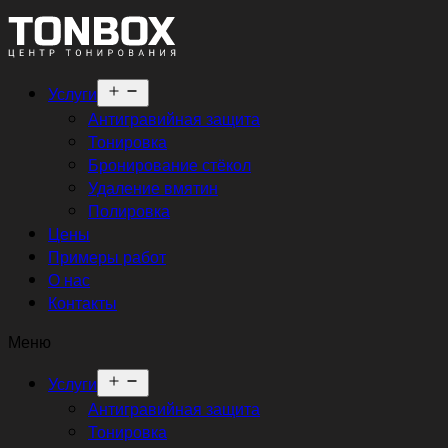
Открыть
Услуги
меню
Антигравийная защита
Тонировка
Бронирование стёкол
Удаление вмятин
Полировка
Цены
Примеры работ
О нас
Контакты
Меню
Открыть
Услуги
меню
Антигравийная защита
Тонировка