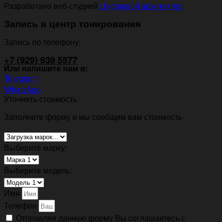
Разработано веб-студией
Цифровой архитектор
Запись в центр тонирования
Запись по телефону:
+7 (929) 939 5577
Или напишите нам в:
Telegram
WhatsApp
Уточнить стоимость
Заполните форму и мы сообщим вам стоимость
Выберите марку:
Выберите модель:
Имя
Телефон
Отправляя данную форму Вы соглашаетесь с