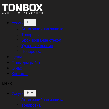
Открыть
Услуги
меню
Антигравийная защита
Тонировка
Бронирование стёкол
Удаление вмятин
Полировка
Цены
Примеры работ
О нас
Контакты
Меню
Открыть
Услуги
меню
Антигравийная защита
Тонировка