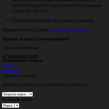
публичной офертой, определяемой положениями
Статьи 437 (2) Гк РФ.
Copyright © 2008-2024. Все права защищены.
Разработано веб-студией
Цифровой архитектор
Запись в центр тонирования
Запись по телефону:
+7 (929) 939 5577
Или напишите нам в:
Telegram
WhatsApp
Уточнить стоимость
Заполните форму и мы сообщим вам стоимость
Выберите марку: