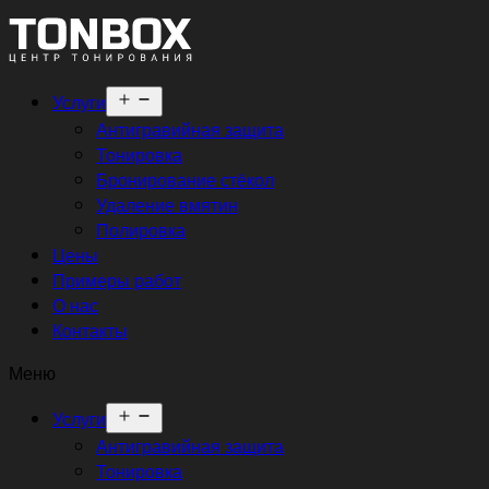
Открыть
Услуги
меню
Антигравийная защита
Тонировка
Бронирование стёкол
Удаление вмятин
Полировка
Цены
Примеры работ
О нас
Контакты
Меню
Открыть
Услуги
меню
Антигравийная защита
Тонировка