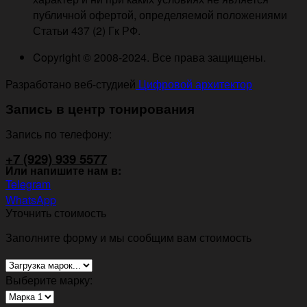
публичной офертой, определяемой положениями
Статьи 437 (2) Гк РФ.
Copyright © 2008-2024. Все права защищены.
Разработано веб-студией
Цифровой архитектор
Запись в центр тонирования
Запись по телефону:
+7 (929) 939 5577
Или напишите нам в:
Telegram
WhatsApp
Уточнить стоимость
Заполните форму и мы сообщим вам стоимость
Выберите марку: