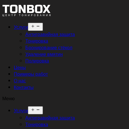
Открыть
Услуги
меню
Антигравийная защита
Тонировка
Бронирование стёкол
Удаление вмятин
Полировка
Цены
Примеры работ
О нас
Контакты
Меню
Открыть
Услуги
меню
Антигравийная защита
Тонировка