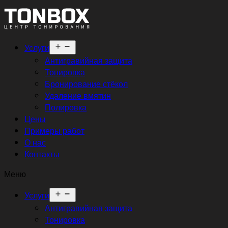
Открыть
Услуги
меню
Антигравийная защита
Тонировка
Бронирование стёкол
Удаление вмятин
Полировка
Цены
Примеры работ
О нас
Контакты
Меню
Открыть
Услуги
меню
Антигравийная защита
Тонировка