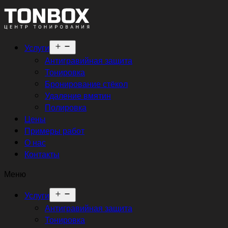
Открыть
Услуги
меню
Антигравийная защита
Тонировка
Бронирование стёкол
Удаление вмятин
Полировка
Цены
Примеры работ
О нас
Контакты
Меню
Открыть
Услуги
меню
Антигравийная защита
Тонировка