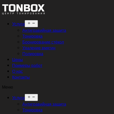
Открыть
Услуги
меню
Антигравийная защита
Тонировка
Бронирование стёкол
Удаление вмятин
Полировка
Цены
Примеры работ
О нас
Контакты
Меню
Открыть
Услуги
меню
Антигравийная защита
Тонировка