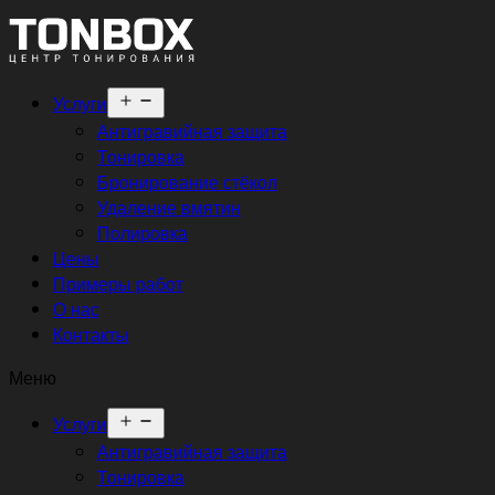
Открыть
Услуги
меню
Антигравийная защита
Тонировка
Бронирование стёкол
Удаление вмятин
Полировка
Цены
Примеры работ
О нас
Контакты
Меню
Открыть
Услуги
меню
Антигравийная защита
Тонировка