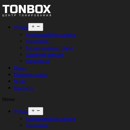
Открыть
Услуги
меню
Антигравийная защита
Тонировка
Бронирование стёкол
Удаление вмятин
Полировка
Цены
Примеры работ
О нас
Контакты
Меню
Открыть
Услуги
меню
Антигравийная защита
Тонировка