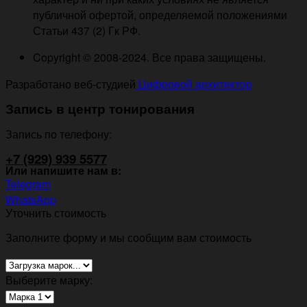
публичной офертой, определяемой положениями
Статьи 437 (2) Гк РФ.
Copyright © 2008-2024. Все права защищены.
Разработано веб-студией
Цифровой архитектор
Запись в центр тонирования
Запись по телефону:
+7 (929) 939 5577
Или напишите нам в:
Telegram
WhatsApp
Уточнить стоимость
Заполните форму и мы сообщим вам стоимость
Выберите марку: