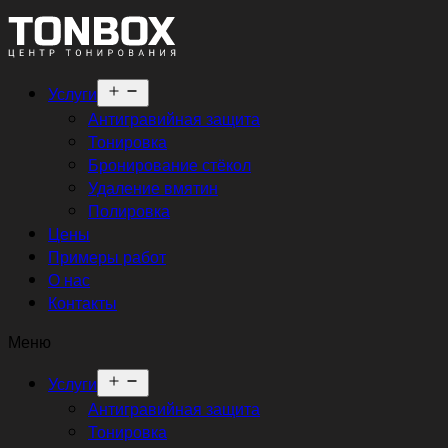
Открыть
Услуги
меню
Антигравийная защита
Тонировка
Бронирование стёкол
Удаление вмятин
Полировка
Цены
Примеры работ
О нас
Контакты
Меню
Открыть
Услуги
меню
Антигравийная защита
Тонировка