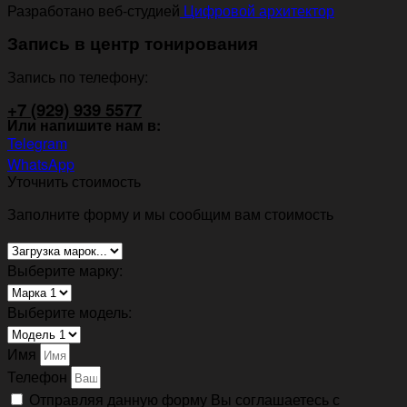
Разработано веб-студией
Цифровой архитектор
Запись в центр тонирования
Запись по телефону:
+7 (929) 939 5577
Или напишите нам в:
Telegram
WhatsApp
Уточнить стоимость
Заполните форму и мы сообщим вам стоимость
Выберите марку:
Выберите модель:
Имя
Телефон
Отправляя данную форму Вы соглашаетесь с