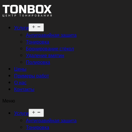
Открыть
Услуги
меню
Антигравийная защита
Тонировка
Бронирование стёкол
Удаление вмятин
Полировка
Цены
Примеры работ
О нас
Контакты
Меню
Открыть
Услуги
меню
Антигравийная защита
Тонировка